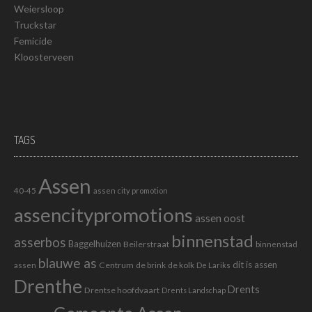
Weiersloop
Truckstar
Femicide
Kloosterveen
TAGS
Assen
40-45
assen city promotion
assencitypromotions
assen oost
binnenstad
asserbos
Baggelhuizen
Beilerstraat
binnenstad
blauwe as
dit is assen
Centrum
de brink
de kolk
assen
De Lariks
Drenthe
Drents
Drentse hoofdvaart
Drents Landschap