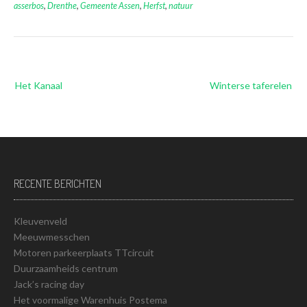
asserbos
,
Drenthe
,
Gemeente Assen
,
Herfst
,
natuur
Bericht
Het Kanaal
Winterse taferelen
navigatie
RECENTE BERICHTEN
Kleuvenveld
Meeuwmesschen
Motoren parkeerplaats TTcircuit
Duurzaamheids centrum
Jack’s racing day
Het voormalige Warenhuis Postema