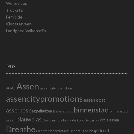
Weiersloop
Truckstar
Femicide
Kloosterveen
Landgoed Valkenstijn
TAGS
Assen
40-45
assen city promotion
assencitypromotions
assen oost
binnenstad
asserbos
Baggelhuizen
Beilerstraat
binnenstad
blauwe as
dit is assen
Centrum
de brink
de kolk
assen
De Lariks
Drenthe
Drents
Drentse hoofdvaart
Drents Landschap