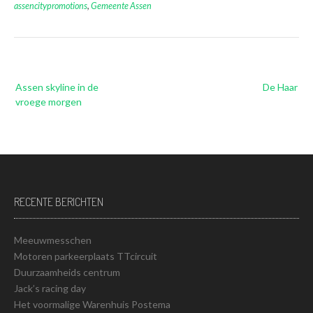
assencitypromotions
,
Gemeente Assen
Bericht
Assen skyline in de
De Haar
navigatie
vroege morgen
RECENTE BERICHTEN
Meeuwmesschen
Motoren parkeerplaats TTcircuit
Duurzaamheids centrum
Jack’s racing day
Het voormalige Warenhuis Postema